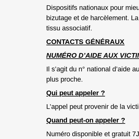
Dispositifs nationaux pour mie
bizutage et de harcèlement. La 
tissu associatif.
CONTACTS GÉNÉRAUX
NUMÉRO D’AIDE AUX VICTIM
Il s’agit du n° national d’aide 
plus proche.
Qui peut appeler ?
L’appel peut provenir de la vic
Quand peut-on appeler ?
Numéro disponible et gratuit 7